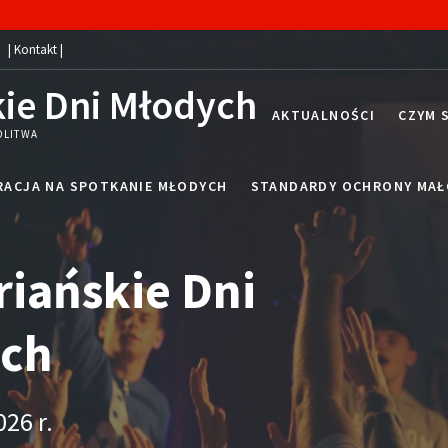
| Kontakt |
ie Dni Młodych
AKTUALNOŚCI
CZYM 
DLITWA
RACJA NA SPOTKANIE MŁODYCH
STANDARDY OCHRONY MAŁ
riańskie Dni
ch
026 r.