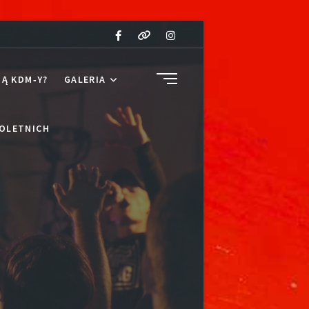
Facebook
Youtube
Instagram
SIDE
SĄ KDM‑Y?
GALERIA
MENU
BUTTON
OLETNICH